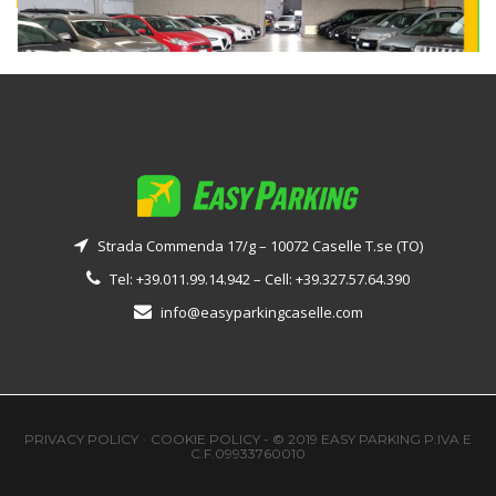
Strada Commenda 17/g – 10072 Caselle T.se (TO)
Tel: +39.011.99.14.942 – Cell: +39.327.57.64.390
info@easyparkingcaselle.com
PRIVACY POLICY
-
COOKIE POLICY -
© 2019 EASY PARKING P.IVA E
C.F.09933760010