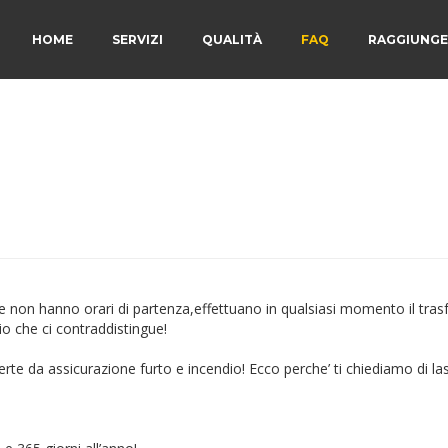
HOME
SERVIZI
QUALITÀ
FAQ
RAGGIUNGE
e non hanno orari di partenza,effettuano in qualsiasi momento il tras
io che ci contraddistingue!
rte da assicurazione furto e incendio! Ecco perche’ ti chiediamo di las