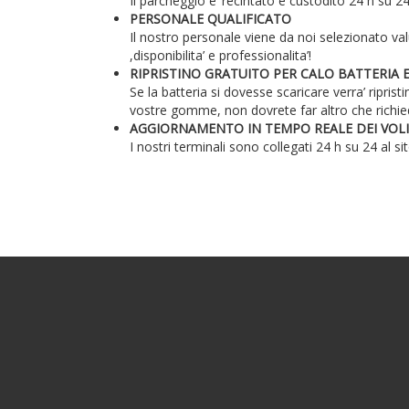
Il parcheggio e’ recintato e custodito 24 h su 24
PERSONALE QUALIFICATO
Il nostro personale viene da noi selezionato valu
,disponibilita’ e professionalita’!
RIPRISTINO GRATUITO PER CALO BATTERIA 
Se la batteria si dovesse scaricare verra’ ripris
vostre gomme, non dovrete far altro che richiede
AGGIORNAMENTO IN TEMPO REALE DEI VOLI
I nostri terminali sono collegati 24 h su 24 al 