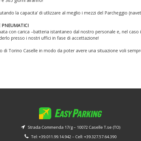
 e 365 giorni all’anno!
tando la capacita’ di utlizzare al meglio i mezzi del Parcheggio (navette
E PNEUMATICI
tinata con carica –batteria istantaneo dal nostro personale e, nel caso 
rlo presso i nostri uffici in fase di accettazione!
sito di Torino Caselle in modo da poter avere una situazione voli semp
Strada Commenda 17/g – 10072 Caselle T.se (TO)
Tel: +39.011.99.14.942 – Cell: +39.327.57.64.390